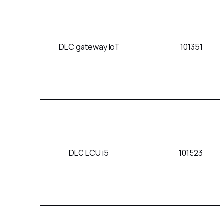
DLC gateway IoT
101351
DLC LCU i5
101523