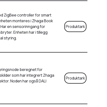
 ZigBee controller for smart
 Enheten monteres i Zhaga Book
 Har en sensorinngang for
Produktark
ryter. Enheten har i tillegg
l styring.
yringsnode beregnet for
skilder som har integrert Zhaga
Produktark
ektor. Noden har også DALI