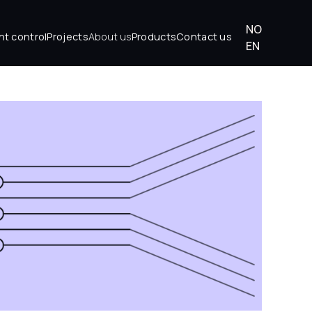
NO
About us
ht control
Projects
Products
Contact us
EN