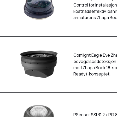
Control for installasj
kostnadseffektiv løsnin
armaturens Zhaga Book
Comlight Eagle Eye Zh
bevegelsesdeteksjon 
med Zhaga Book 18-sp
Ready)-konseptet.
PSensor SSI 31 2 x PIR