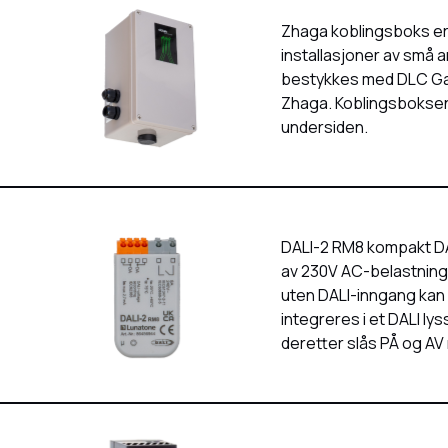
Zhaga koblingsboks er 
installasjoner av små 
bestykkes med DLC Ga
Zhaga. Koblingsbokse
undersiden.
DALI-2 RM8 kompakt DAL
av 230V AC-belastninge
uten DALI-inngang kan
integreres i et DALI l
deretter slås PÅ og A