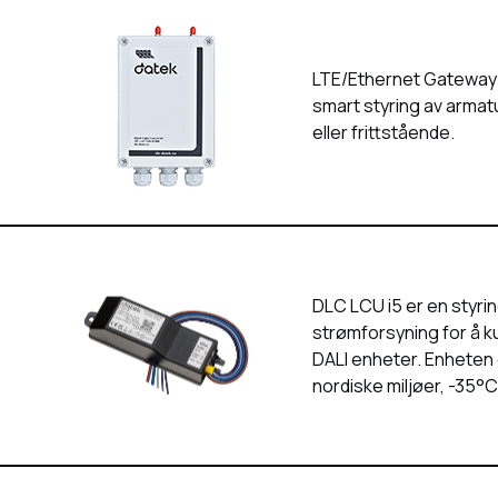
LTE/Ethernet Gateway 
smart styring av armat
eller frittstående.
DLC LCU i5 er en styr
strømforsyning for å 
DALI enheter. Enheten e
nordiske miljøer, -35°C 