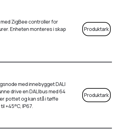
med ZigBee controller for
urer. Enheten monteres i skap
Produktark
ingsnode med innebygget DALI
kunne drive en DALIbus med 64
Produktark
r pottet og kan stå i tøffe
til +45°C, IP67.