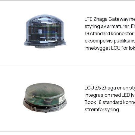
LTE Zhaga Gateway med
styring av armaturer.
18 standard konnektor.
eksempelvis publikumsb
innebygget LCU for loka
LCU Z5 Zhaga er en st
integrasjon med LED ly
Book 18 standard konn
strømforsyning.