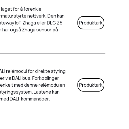
laget for å forenkle
armaturstyrte nettverk. Den kan
teway IoT Zhaga eller DLC Z5
Produktark
n har også Zhaga sensor på
I relémodul for direkte styring
r via DALI bus. Forkoblinger
 enkelt med denne relémodulen
Produktark
ysstyringssystem. Lastene kan
V med DALI-kommandoer.