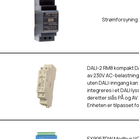
Strømforsyning 
DALI-2 RM8 kompakt DAL
av 230V AC-belastninge
uten DALI-inngang kan
integreres i et DALI l
deretter slås PÅ og A
Enheten er tilpasset fo
EX9063DW Modbus I/O m