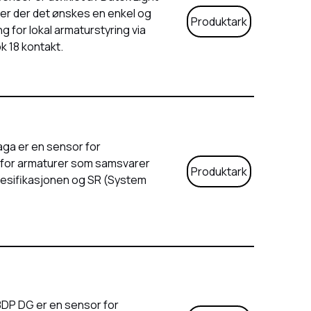
oner der det ønskes en enkel og
Produktark
g for lokal armaturstyring via
 18 kontakt.
aga er en sensor for
for armaturer som samsvarer
Produktark
esifikasjonen og SR (System
 8DP DG er en sensor for