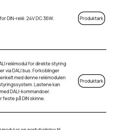
for DIN-relé. 24V DC 36W.
Produktark
I relémodul for direkte styring
r via DALI bus. Forkoblinger
 enkelt med denne relémodulen
Produktark
ysstyringssystem. Lastene kan
V med DALI-kommandoer.
r feste på DIN skinne.
odul er en portutvidelse til