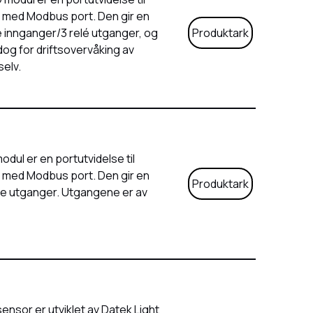
 med Modbus port. Den gir en
le innganger/3 relé utganger, og
Produktark
og for driftsovervåking av
selv.
ul er en portutvidelse til
 med Modbus port. Den gir en
Produktark
ale utganger. Utgangene er av
nsor er utviklet av Datek Light