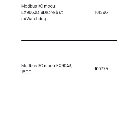
Modbus I/O modul
EX9063D, 8DI/3relè ut
101296
m/Watchdog
Modbus I/O modul EX9043,
100775
15DO