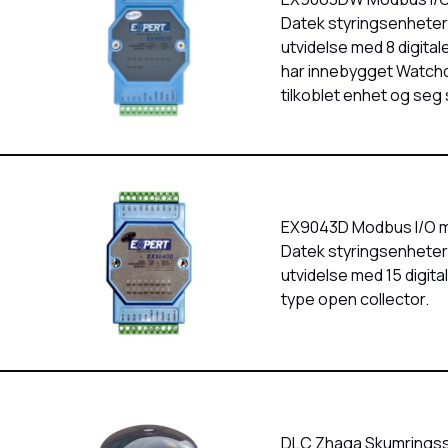
Datek styringsenheter
utvidelse med 8 digita
har innebygget Watchd
tilkoblet enhet og seg 
EX9043D Modbus I/O mod
Datek styringsenheter
utvidelse med 15 digit
type open collector.
DLC Zhaga Skumringsse