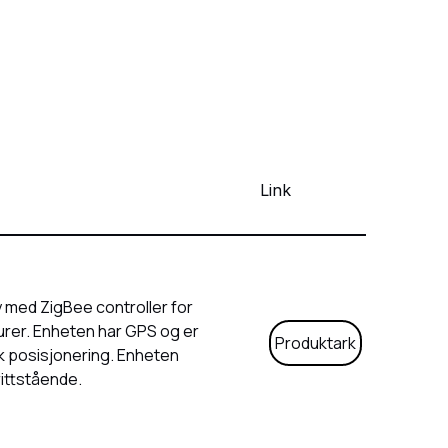
Link
 med ZigBee controller for
urer. Enheten har GPS og er
Produktark
sk posisjonering. Enheten
rittstående.