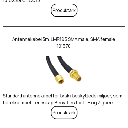
101523DLC LCU i5.
Produktark
Antennekabel 3m, LMR195 SMA male, SMA female
101370
Standard antennekabel for bruk i beskyttede miljøer, som
for eksempel i tennskap.Benytt es for LTE og Zigbee.
Produktark