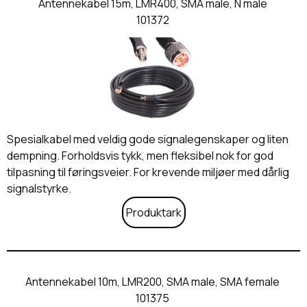
Antennekabel 15m, LMR400, SMA male, N male
101372
Spesialkabel med veldig gode signalegenskaper og liten
dempning. Forholdsvis tykk, men fleksibel nok for god
tilpasning til føringsveier. For krevende miljøer med dårlig
signalstyrke.
Produktark
Antennekabel 10m, LMR200, SMA male, SMA female
101375