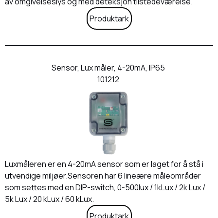
av omgivelseslys og med deteksjon tilstedeværelse.
Produktark
Sensor, Lux måler, 4-20mA, IP65
101212
Luxmåleren er en 4-20mA sensor som er laget for å stå i
utvendige miljøer.Sensoren har 6 lineære måleområder
som settes med en DIP-switch, 0-500lux / 1kLux / 2k Lux /
5k Lux / 20 kLux / 60 kLux.
Produktark