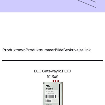
Produktnavn
Produktnummer
Bilde
Beskrivelse
Link
DLC Gateway IoT LX9
101340