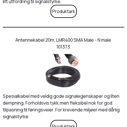
litt utfordring til signalstyrke.
Produktark
Antennekabel 20m, LMR400 SMA Male - N male
101373
Spesialkabel med veldig gode signalegenskaper og liten
dempning. Forholdsvis tykk,men fleksibel nok for god
tilpasning til føringsveier. For krevende miljøer med dårlig
signalstyrke.
Produktark