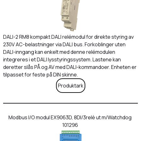
DALI-2 RM8 kompakt DALI relémodul for direkte styring av
230V AC-belastninger via DALI bus. Forkoblinger uten
DALI-inngang kan enkelt med denne relémodulen
integreres i et DALI lysstyringssystem. Lastene kan
deretter slås PÅ og AV med DALI-kommandoer. Enheten er
tilpasset for feste på DIN skinne.
Produktark
Modbus I/O modul EX9063D, 8DI/3relè ut m/Watchdog
101296