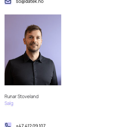
so@datek.no
Runar Stoveland
Salg
+47 412 09 107