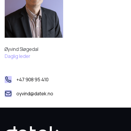
Øyvind Sløgedal
Daglig leder
+47 908 95 410
oyvind@datek.no