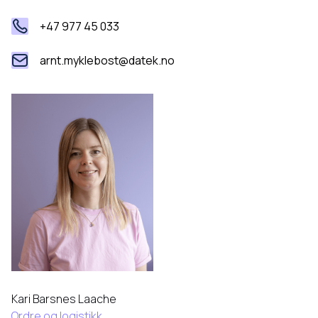
+47 977 45 033
arnt.myklebost@datek.no
Kari Barsnes Laache
Ordre og logistikk