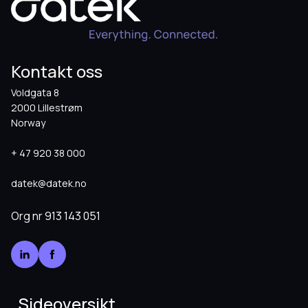
Kontakt oss
Voldgata 8
2000 Lillestrøm
Norway
+ 47 920 38 000
datek@datek.no
Org nr
913 143 051
Sideoversikt