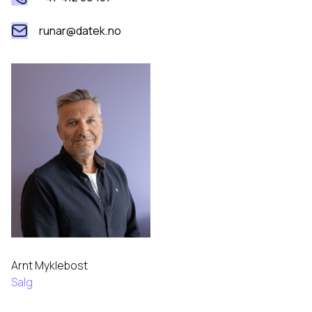
runar@datek.no
Arnt Myklebost
Salg