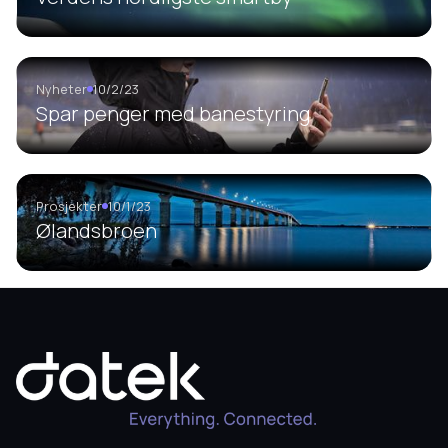
Nyheter
10/2/23
Spar penger med banestyring
Prosjekter
10/1/23
Ølandsbroen