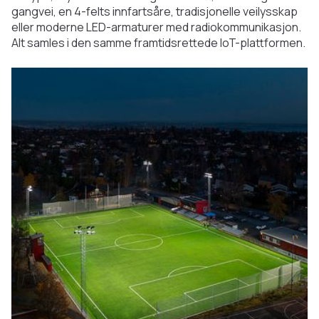
gangvei, en 4-felts innfartsåre, tradisjonelle veilysskap
eller moderne LED-armaturer med radiokommunikasjon.
Alt samles i den samme framtidsrettede IoT-plattformen.