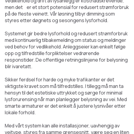
Vedlikehold og drift av lysanlegg er kostnadskrevende,
men det er et stort potensial for redusert strømforbruk
på de fleste veinett. Vår løsning tilbyr dimming som
styres etter døgnets og sesongens lysforhold.
Systemet gir bedre lysforhold og redusert strømforbruk
med kontinuerlig tilbakemelding om status og meldinger
ved behov for vedlikehold. Anleggseier kan enkelt følge
opp og tilfredstille forpliktelser vedrørende
responstider. De offentlige retningslinjene for belysning
blir ivaretatt.
Sikker ferdsel for harde og myke trafikanter er det
viktigste kravet som må tilfredstilles. I tillegg må man ta
hensyn til det estetiske uttrykket og sørge for minimal
lysforurensing når man planlegger belysning av vei. Med
smarte armaturer er det enkelt å justere lysnivåer etter
lokale forhold.
Med vårt system kan alle installasjoner, uavhengig av
veitype, styres fra samme grensesnitt, være seg en liten