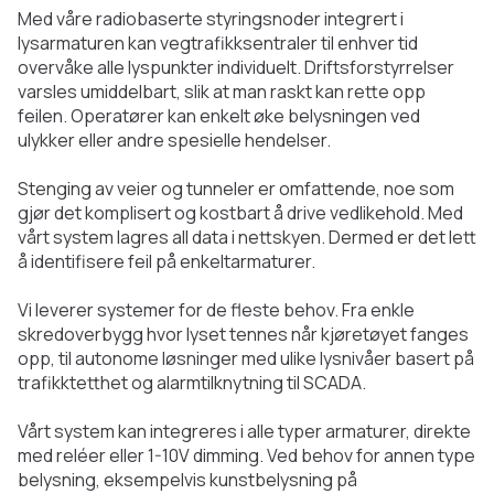
Med våre radiobaserte styringsnoder integrert i
lysarmaturen kan vegtrafikksentraler til enhver tid
overvåke alle lyspunkter individuelt. Driftsforstyrrelser
varsles umiddelbart, slik at man raskt kan rette opp
feilen. Operatører kan enkelt øke belysningen ved
ulykker eller andre spesielle hendelser.
Stenging av veier og tunneler er omfattende, noe som
gjør det komplisert og kostbart å drive vedlikehold. Med
vårt system lagres all data i nettskyen. Dermed er det lett
å identifisere feil på enkeltarmaturer.
Vi leverer systemer for de fleste behov. Fra enkle
skredoverbygg hvor lyset tennes når kjøretøyet fanges
opp, til autonome løsninger med ulike lysnivåer basert på
trafikktetthet og alarmtilknytning til SCADA.
Vårt system kan integreres i alle typer armaturer, direkte
med reléer eller 1-10V dimming. Ved behov for annen type
belysning, eksempelvis kunstbelysning på