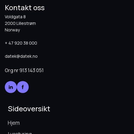
Kontakt oss
Voldgata 8
2000 Lillestrøm
Norway
+ 47 920 38 000
datek@datek.no
Org nr
913 143 051
Sideoversikt
Hjem
Lysstyring