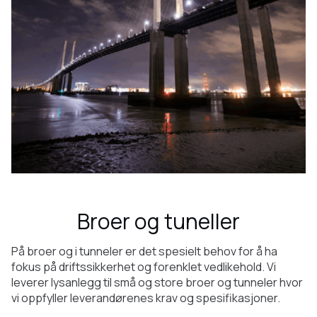
Broer og tuneller
På broer og i tunneler er det spesielt behov for å ha
fokus på driftssikkerhet og forenklet vedlikehold. Vi
leverer lysanlegg til små og store broer og tunneler hvor
vi oppfyller leverandørenes krav og spesifikasjoner.