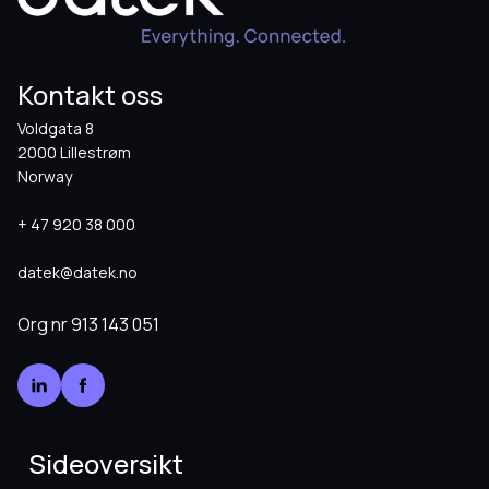
Kontakt oss
Voldgata 8
2000 Lillestrøm
Norway
+ 47 920 38 000
datek@datek.no
Org nr
913 143 051
Sideoversikt