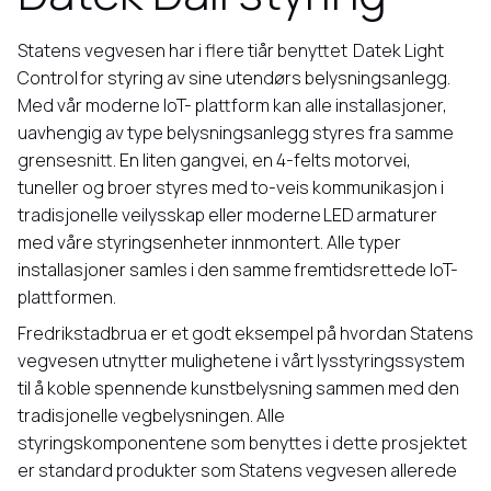
Statens vegvesen har i flere tiår benyttet Datek Light
Control for styring av sine utendørs belysningsanlegg.
Med vår moderne IoT- plattform kan alle installasjoner,
uavhengig av type belysningsanlegg styres fra samme
grensesnitt. En liten gangvei, en 4-felts motorvei,
tuneller og broer styres med to-veis kommunikasjon i
tradisjonelle veilysskap eller moderne LED armaturer
med våre styringsenheter innmontert. Alle typer
installasjoner samles i den samme fremtidsrettede IoT-
plattformen.
Fredrikstadbrua er et godt eksempel på hvordan Statens
vegvesen utnytter mulighetene i vårt lysstyringssystem
til å koble spennende kunstbelysning sammen med den
tradisjonelle vegbelysningen. Alle
styringskomponentene som benyttes i dette prosjektet
er standard produkter som Statens vegvesen allerede