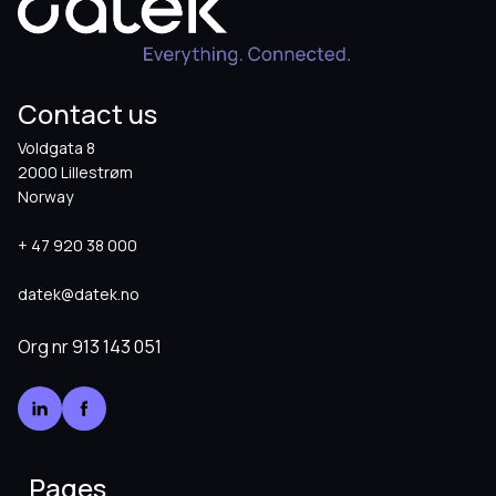
Contact us
Voldgata 8
2000 Lillestrøm
Norway
+ 47 920 38 000
datek@datek.no
Org nr
913 143 051
Pages