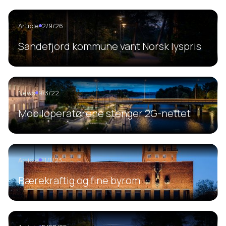
Article
2/9/26
Sandefjord kommune vant Norsk lyspris
News
9/3/22
Mobiloperatørene stenger 2G-nettet
Article
11/1/23
Bærekraftig og fine byrom