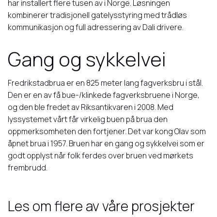
har installert flere tusen av i Norge. Løsningen
kombinerer tradisjonell gatelysstyring med trådløs
kommunikasjon og full adressering av Dali drivere.
Gang og sykkelvei
Fredrikstadbrua er en 825 meter lang fagverksbru i stål.
Den er en av få bue-/klinkede fagverksbruene i Norge,
og den ble fredet av Riksantikvaren i 2008. Med
lyssystemet vårt får virkelig buen på brua den
oppmerksomheten den fortjener. Det var kong Olav som
åpnet brua i 1957. Bruen har en gang og sykkelvei som er
godt opplyst når folk ferdes over bruen ved mørkets
frembrudd.
Les om flere av våre prosjekter