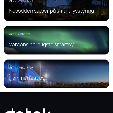
Article
5/28/25
Nesodden satser på smart lysstyring
Article
9/1/24
Verdens nordligste smartby
Article
10/13/23
Hammerfest by