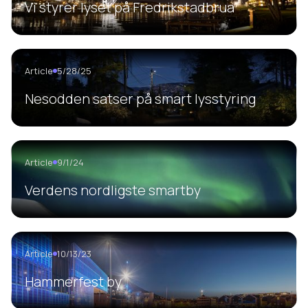
Vi styrer lyset på Fredrikstadbrua
Article
5/28/25
Nesodden satser på smart lysstyring
Article
9/1/24
Verdens nordligste smartby
Article
10/13/23
Hammerfest by