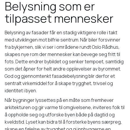
Belysning som er
tilpasset mennesker
Belysning av fasader får en stadig viktigere rolle i takt
med utviklingen mot bilfrie sentrum. Når biler forsvinner
fra bykjernen, slik vi ser i områdene rundt Oslo Rådhus,
skapes nye rom der mennesker kan bevege seg fritt til
fots. Dette endrer bybildet og senker tempoet, samtidig
som det åpner for helt andre opplevelser av byrommet.
God og gjennomtenkt fasadebelysning blir derfor et
sentralt virkemiddel for å skape trygghet, trivsel og
identitet i byen.
Når bygninger lyssettes på en måte som fremhever
arkitekturen og gir varme til omgivelsene, inviteres folk til
å oppholde seg og utforske byen både på dagtid og
kveldstid. Lyset kan bidra til å forsterke byens særpreg,
skape en følelse av trygghet og gi innbyggerne en