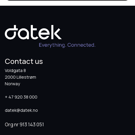
Contact us
Voldgata 8
2000 Lillestrøm
Norway
+ 47 920 38 000
datek@datek.no
Org nr
913 143 051