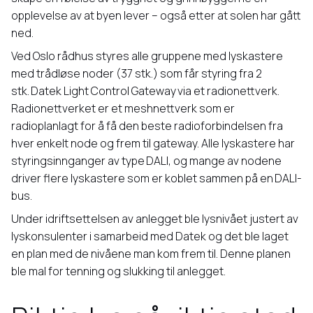
opplevelse av at byen lever – også etter at solen har gått
ned.
Ved Oslo rådhus styres alle gruppene med lyskastere
med trådløse noder (37 stk.) som får styring fra 2
stk.
Datek Light Control Gateway
via et radionettverk.
Radionettverket er et meshnettverk som er
radioplanlagt for å få den beste radioforbindelsen fra
hver enkelt node og frem til gateway. Alle lyskastere har
styringsinnganger av type DALI, og mange av nodene
driver flere lyskastere som er koblet sammen på en DALI-
bus.
Under idriftsettelsen av anlegget ble lysnivået justert av
lyskonsulenter i samarbeid med Datek og det ble laget
en plan med de nivåene man kom frem til. Denne planen
ble mal for tenning og slukking til anlegget.