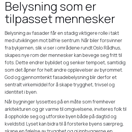
Belysning som er
tilpasset mennesker
Belysning av fasader får en stadig viktigere rolle i takt
med utviklingen mot bilfrie sentrum. Når biler forsvinner
fra bykjernen, slik vi ser i områdene rundt Oslo Rådhus,
skapes nye rom der mennesker kan bevege seg fritt til
fots. Dette endrer bybildet og senker tempoet, samtidig
som det åpner for helt andre opplevelser av byrommet.
God og gjennomtenkt fasadebelysning blir derfor et
sentralt virkemiddel for å skape trygghet, trivsel og
identitet i byen.
Når bygninger lyssettes på en måte som fremhever
arkitekturen og gir varme til omgivelsene, inviteres folk til
å oppholde seg og utforske byen både på dagtid og
kveldstid. Lyset kan bidra til å forsterke byens særpreg,
skape en følelse av trygghet og gi innbyggerne en