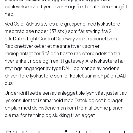
opplevelse av at byen lever – også etter at solen har gått
ned.
Ved Oslo rådhus styres alle gruppene med lyskastere
med trådløse noder (37 stk.) som får styring fra 2
stk.
Datek Light Control Gateway
via et radionettverk.
Radionettverket er et meshnettverk som er
radioplanlagt for å få den beste radioforbindelsen fra
hver enkelt node og frem til gateway. Alle lyskastere har
styringsinnganger av type DALI, og mange av nodene
driver flere lyskastere som er koblet sammen på en DALI-
bus.
Under idriftsettelsen av anlegget ble lysnivået justert av
lyskonsulenter i samarbeid med Datek og det ble laget
en plan med de nivåene man kom frem til. Denne planen
ble mal for tenning og slukking til anlegget.