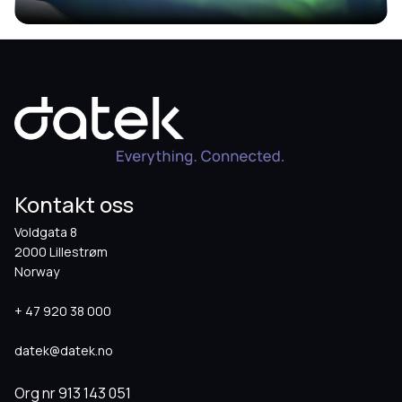
Kontakt oss
Voldgata 8
2000 Lillestrøm
Norway
+ 47 920 38 000
datek@datek.no
Org nr
913 143 051