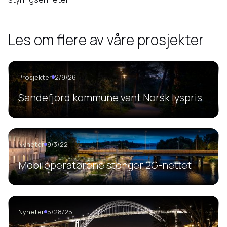
Les om flere av våre prosjekter
Prosjekter
2/9/26
Sandefjord kommune vant Norsk lyspris
Nyheter
9/3/22
Mobiloperatørene stenger 2G-nettet
Nyheter
5/28/25