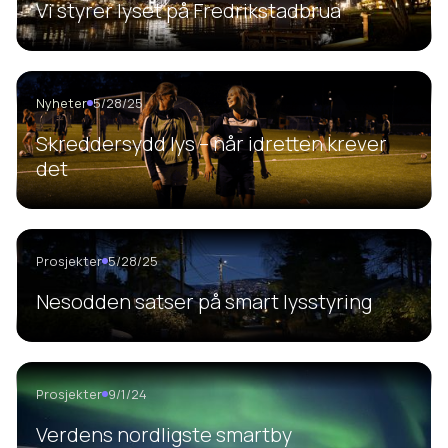
Vi styrer lyset på Fredrikstadbrua
Nyheter
5/28/25
Skreddersydd lys – når idretten krever
det
Prosjekter
5/28/25
Nesodden satser på smart lysstyring
Prosjekter
9/1/24
Verdens nordligste smartby