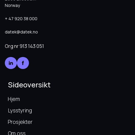
Norway
+ 47 920 38 000
datek@datek.no
Org nr
913 143 051
Sideoversikt
Hjem
Lysstyring
Prosjekter
Om oss