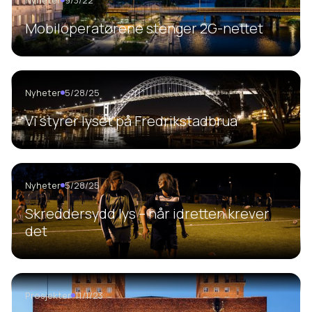
Mobiloperatørene stenger 2G-nettet
Nyheter
5/28/25
Vi styrer lyset på Fredrikstadbrua
Nyheter
5/28/25
Skreddersydd lys – når idretten krever
det
Prosjekter
11/1/23