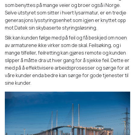
som benyttes på mange veier og broer også i Norge.
Selve utstyret som sitter i hvert lysarmatur, er en tredje
generasjons lysstyringsenhet som igjen er knyttet opp
mot Datek sin skybaserte styringsløsning.
Slik kan kunden følge med på feil og få beskjed om noen
av armaturene ikke virker som de skal. Feilsøking, og i
mange tilfeller, feilretting kan gjøres remote og kunden
slipper å måtte dra ut hver gang for å sjekke feil. Dette er
med på å effektivisere arbeidsprosesser og sørge for at
våre kunder enda bedre kan sørge for gode tjenester til
sine kunder.